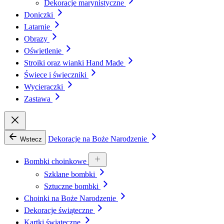
Dekoracje marynistyczne
Doniczki
Latarnie
Obrazy
Oświetlenie
Stroiki oraz wianki Hand Made
Świece i świeczniki
Wycieraczki
Zastawa
Dekoracje na Boże Narodzenie
Wstecz
Bombki choinkowe
Szklane bombki
Sztuczne bombki
Choinki na Boże Narodzenie
Dekoracje świąteczne
Kartki świąteczne