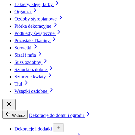
Lakiery, kleje, farby
Organza
Ozdoby styropianowe
Piórka dekoracyjne
Podkłady świąteczne
Pozostałe Tkaniny
Serwetki
Sizal i rafia
Susz ozdobny
Sznurki ozdobne
Sztuczne kwiaty
Tiul
Wstążki ozdobne
Dekoracje do domu i ogrodu
Wstecz
Dekoracje i dodatki