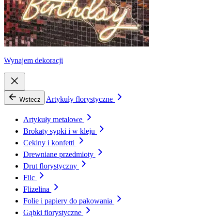
Wynajem dekoracji
Artykuły florystyczne
Wstecz
Artykuły metalowe
Brokaty sypki i w kleju
Cekiny i konfetti
Drewniane przedmioty
Drut florystyczny
Filc
Flizelina
Folie i papiery do pakowania
Gąbki florystyczne