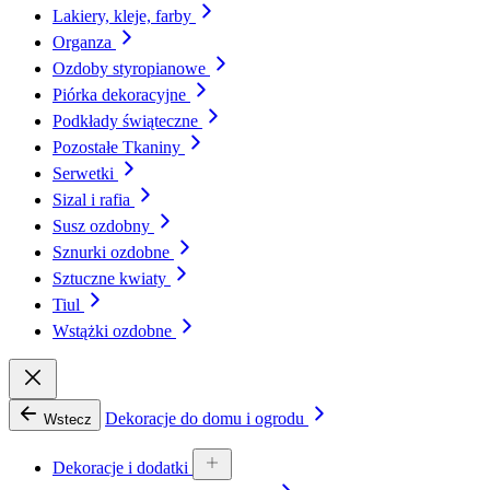
Lakiery, kleje, farby
Organza
Ozdoby styropianowe
Piórka dekoracyjne
Podkłady świąteczne
Pozostałe Tkaniny
Serwetki
Sizal i rafia
Susz ozdobny
Sznurki ozdobne
Sztuczne kwiaty
Tiul
Wstążki ozdobne
Dekoracje do domu i ogrodu
Wstecz
Dekoracje i dodatki