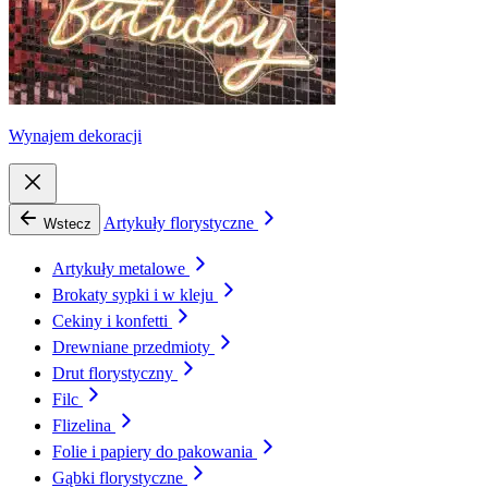
Wynajem dekoracji
Artykuły florystyczne
Wstecz
Artykuły metalowe
Brokaty sypki i w kleju
Cekiny i konfetti
Drewniane przedmioty
Drut florystyczny
Filc
Flizelina
Folie i papiery do pakowania
Gąbki florystyczne