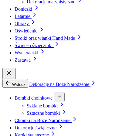
Dekoracje marynistyczne
Doniczki
Latarnie
Obrazy
Oświetlenie
Stroiki oraz wianki Hand Made
Świece i świeczniki
Wycieraczki
Zastawa
Dekoracje na Boże Narodzenie
Wstecz
Bombki choinkowe
Szklane bombki
Sztuczne bombki
Choinki na Boże Narodzenie
Dekoracje świąteczne
Kartki świąteczne