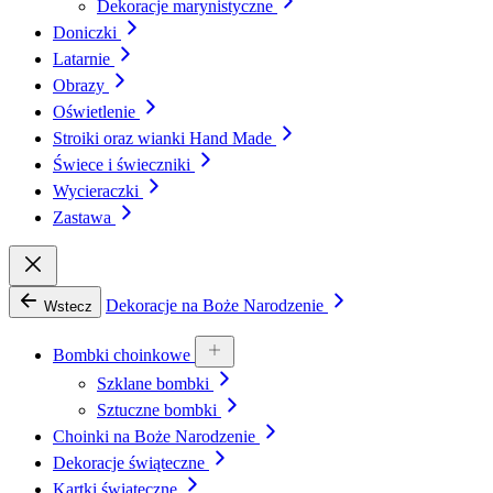
Dekoracje marynistyczne
Doniczki
Latarnie
Obrazy
Oświetlenie
Stroiki oraz wianki Hand Made
Świece i świeczniki
Wycieraczki
Zastawa
Dekoracje na Boże Narodzenie
Wstecz
Bombki choinkowe
Szklane bombki
Sztuczne bombki
Choinki na Boże Narodzenie
Dekoracje świąteczne
Kartki świąteczne