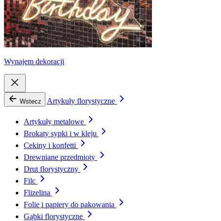
Wynajem dekoracji
Artykuły florystyczne
Wstecz
Artykuły metalowe
Brokaty sypki i w kleju
Cekiny i konfetti
Drewniane przedmioty
Drut florystyczny
Filc
Flizelina
Folie i papiery do pakowania
Gąbki florystyczne