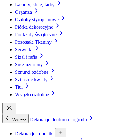
Lakiery, kleje, farby
Organza
Ozdoby styropianowe
Piórka dekoracyjne
Podkłady świąteczne
Pozostałe Tkaniny
Serwetki
Sizal i rafia
Susz ozdobny
Sznurki ozdobne
Sztuczne kwiaty
Tiul
Wstążki ozdobne
Dekoracje do domu i ogrodu
Wstecz
Dekoracje i dodatki