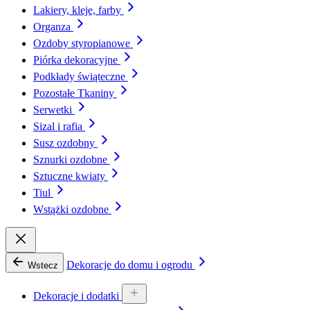
Lakiery, kleje, farby
Organza
Ozdoby styropianowe
Piórka dekoracyjne
Podkłady świąteczne
Pozostałe Tkaniny
Serwetki
Sizal i rafia
Susz ozdobny
Sznurki ozdobne
Sztuczne kwiaty
Tiul
Wstążki ozdobne
Dekoracje do domu i ogrodu
Wstecz
Dekoracje i dodatki