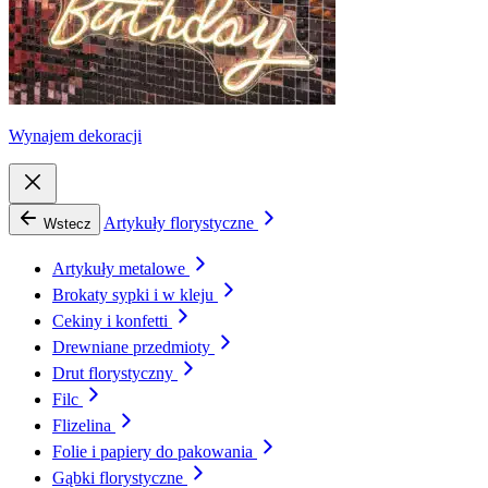
Wynajem dekoracji
Artykuły florystyczne
Wstecz
Artykuły metalowe
Brokaty sypki i w kleju
Cekiny i konfetti
Drewniane przedmioty
Drut florystyczny
Filc
Flizelina
Folie i papiery do pakowania
Gąbki florystyczne