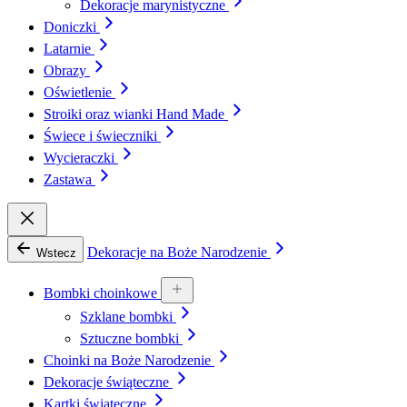
Dekoracje marynistyczne
Doniczki
Latarnie
Obrazy
Oświetlenie
Stroiki oraz wianki Hand Made
Świece i świeczniki
Wycieraczki
Zastawa
Dekoracje na Boże Narodzenie
Wstecz
Bombki choinkowe
Szklane bombki
Sztuczne bombki
Choinki na Boże Narodzenie
Dekoracje świąteczne
Kartki świąteczne