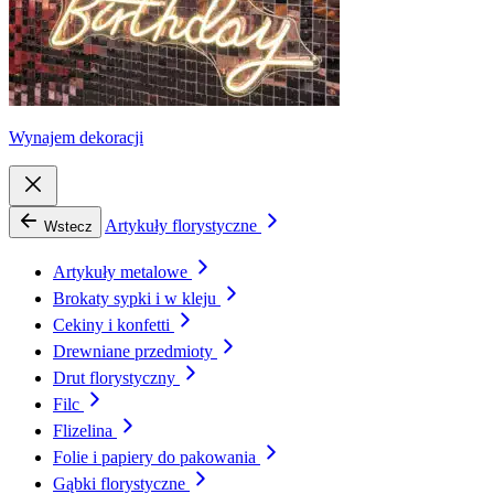
Wynajem dekoracji
Artykuły florystyczne
Wstecz
Artykuły metalowe
Brokaty sypki i w kleju
Cekiny i konfetti
Drewniane przedmioty
Drut florystyczny
Filc
Flizelina
Folie i papiery do pakowania
Gąbki florystyczne