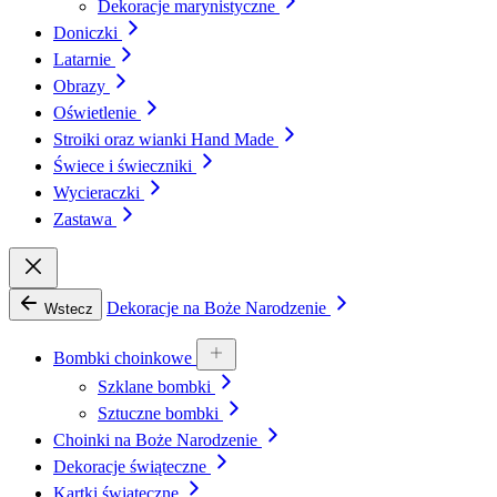
Dekoracje marynistyczne
Doniczki
Latarnie
Obrazy
Oświetlenie
Stroiki oraz wianki Hand Made
Świece i świeczniki
Wycieraczki
Zastawa
Dekoracje na Boże Narodzenie
Wstecz
Bombki choinkowe
Szklane bombki
Sztuczne bombki
Choinki na Boże Narodzenie
Dekoracje świąteczne
Kartki świąteczne