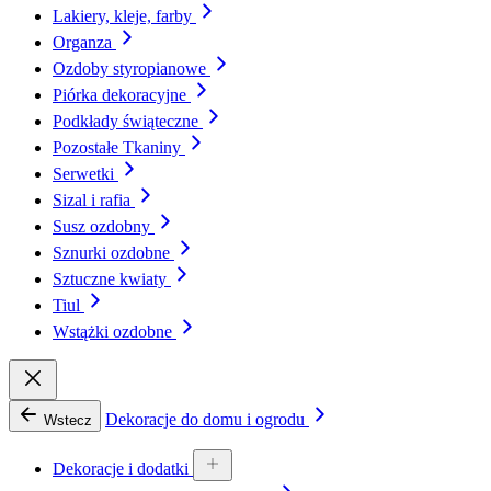
Lakiery, kleje, farby
Organza
Ozdoby styropianowe
Piórka dekoracyjne
Podkłady świąteczne
Pozostałe Tkaniny
Serwetki
Sizal i rafia
Susz ozdobny
Sznurki ozdobne
Sztuczne kwiaty
Tiul
Wstążki ozdobne
Dekoracje do domu i ogrodu
Wstecz
Dekoracje i dodatki