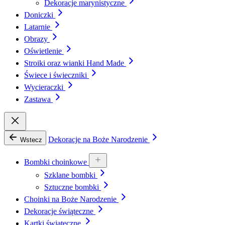
Dekoracje marynistyczne
Doniczki
Latarnie
Obrazy
Oświetlenie
Stroiki oraz wianki Hand Made
Świece i świeczniki
Wycieraczki
Zastawa
Dekoracje na Boże Narodzenie
Wstecz
Bombki choinkowe
Szklane bombki
Sztuczne bombki
Choinki na Boże Narodzenie
Dekoracje świąteczne
Kartki świąteczne