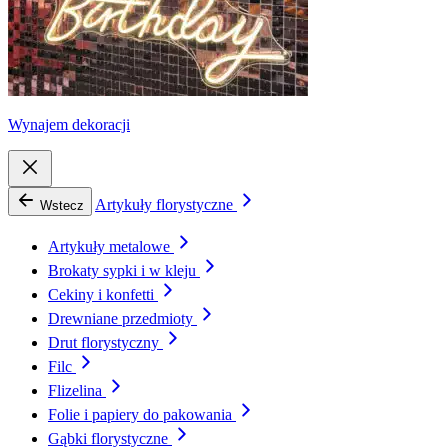
Wynajem dekoracji
Artykuły florystyczne
Wstecz
Artykuły metalowe
Brokaty sypki i w kleju
Cekiny i konfetti
Drewniane przedmioty
Drut florystyczny
Filc
Flizelina
Folie i papiery do pakowania
Gąbki florystyczne