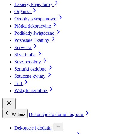
Lakiery, kleje, farby
Organza
Ozdoby styropianowe
Piórka dekoracyjne
Podkłady świąteczne
Pozostałe Tkaniny
Serwetki
Sizal i rafia
Susz ozdobny
Sznurki ozdobne
Sztuczne kwiaty
Tiul
Wstążki ozdobne
Dekoracje do domu i ogrodu
Wstecz
Dekoracje i dodatki