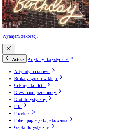
Wynajem dekoracji
Artykuły florystyczne
Wstecz
Artykuły metalowe
Brokaty sypki i w kleju
Cekiny i konfetti
Drewniane przedmioty
Drut florystyczny
Filc
Flizelina
Folie i papiery do pakowania
Gąbki florystyczne