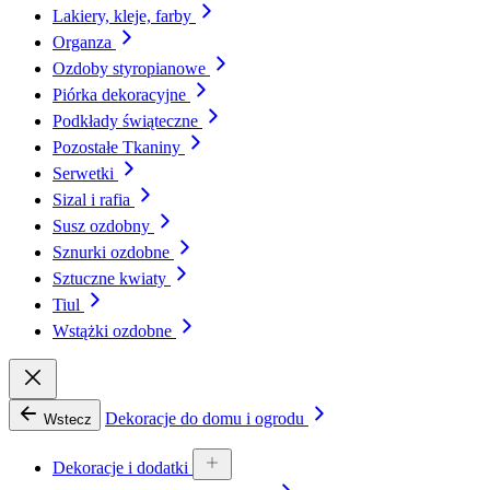
Lakiery, kleje, farby
Organza
Ozdoby styropianowe
Piórka dekoracyjne
Podkłady świąteczne
Pozostałe Tkaniny
Serwetki
Sizal i rafia
Susz ozdobny
Sznurki ozdobne
Sztuczne kwiaty
Tiul
Wstążki ozdobne
Dekoracje do domu i ogrodu
Wstecz
Dekoracje i dodatki