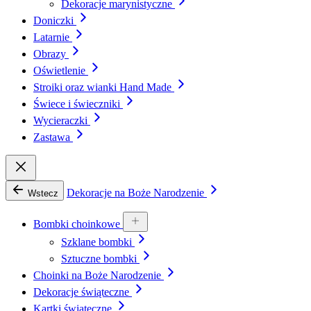
Dekoracje marynistyczne
Doniczki
Latarnie
Obrazy
Oświetlenie
Stroiki oraz wianki Hand Made
Świece i świeczniki
Wycieraczki
Zastawa
Dekoracje na Boże Narodzenie
Wstecz
Bombki choinkowe
Szklane bombki
Sztuczne bombki
Choinki na Boże Narodzenie
Dekoracje świąteczne
Kartki świąteczne