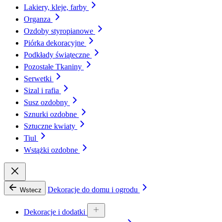
Lakiery, kleje, farby
Organza
Ozdoby styropianowe
Piórka dekoracyjne
Podkłady świąteczne
Pozostałe Tkaniny
Serwetki
Sizal i rafia
Susz ozdobny
Sznurki ozdobne
Sztuczne kwiaty
Tiul
Wstążki ozdobne
Dekoracje do domu i ogrodu
Wstecz
Dekoracje i dodatki