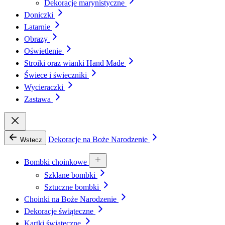
Dekoracje marynistyczne
Doniczki
Latarnie
Obrazy
Oświetlenie
Stroiki oraz wianki Hand Made
Świece i świeczniki
Wycieraczki
Zastawa
Dekoracje na Boże Narodzenie
Wstecz
Bombki choinkowe
Szklane bombki
Sztuczne bombki
Choinki na Boże Narodzenie
Dekoracje świąteczne
Kartki świąteczne