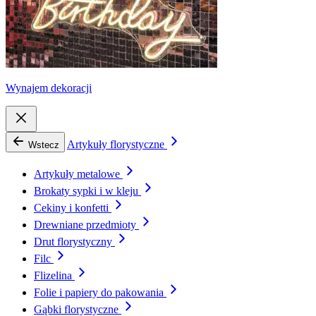
Wynajem dekoracji
Artykuły florystyczne
Wstecz
Artykuły metalowe
Brokaty sypki i w kleju
Cekiny i konfetti
Drewniane przedmioty
Drut florystyczny
Filc
Flizelina
Folie i papiery do pakowania
Gąbki florystyczne