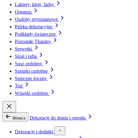
Lakiery, kleje, farby
Organza
Ozdoby styropianowe
Piórka dekoracyjne
Podkłady świąteczne
Pozostałe Tkaniny
Serwetki
Sizal i rafia
Susz ozdobny
Sznurki ozdobne
Sztuczne kwiaty
Tiul
Wstążki ozdobne
Dekoracje do domu i ogrodu
Wstecz
Dekoracje i dodatki