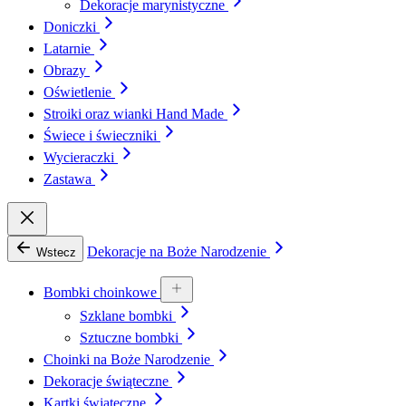
Dekoracje marynistyczne
Doniczki
Latarnie
Obrazy
Oświetlenie
Stroiki oraz wianki Hand Made
Świece i świeczniki
Wycieraczki
Zastawa
Dekoracje na Boże Narodzenie
Wstecz
Bombki choinkowe
Szklane bombki
Sztuczne bombki
Choinki na Boże Narodzenie
Dekoracje świąteczne
Kartki świąteczne