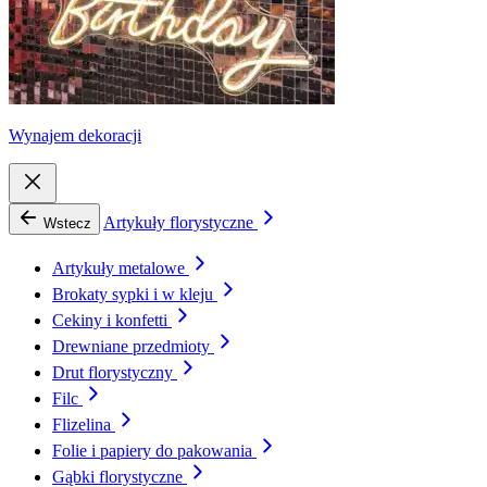
Wynajem dekoracji
Artykuły florystyczne
Wstecz
Artykuły metalowe
Brokaty sypki i w kleju
Cekiny i konfetti
Drewniane przedmioty
Drut florystyczny
Filc
Flizelina
Folie i papiery do pakowania
Gąbki florystyczne