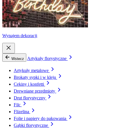
Wynajem dekoracji
Artykuły florystyczne
Wstecz
Artykuły metalowe
Brokaty sypki i w kleju
Cekiny i konfetti
Drewniane przedmioty
Drut florystyczny
Filc
Flizelina
Folie i papiery do pakowania
Gąbki florystyczne