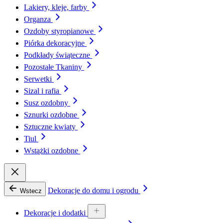
Lakiery, kleje, farby
Organza
Ozdoby styropianowe
Piórka dekoracyjne
Podkłady świąteczne
Pozostałe Tkaniny
Serwetki
Sizal i rafia
Susz ozdobny
Sznurki ozdobne
Sztuczne kwiaty
Tiul
Wstążki ozdobne
Dekoracje do domu i ogrodu
Wstecz
Dekoracje i dodatki