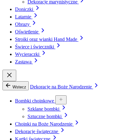
Dekoracje marynistyczne
Doniczki
Latarnie
Obrazy
Oświetlenie
Stroiki oraz wianki Hand Made
Świece i świeczniki
Wycieraczki
Zastawa
Dekoracje na Boże Narodzenie
Wstecz
Bombki choinkowe
Szklane bombki
Sztuczne bombki
Choinki na Boże Narodzenie
Dekoracje świąteczne
Kartki świąteczne