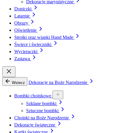
Dekoracje marynistyczne
Doniczki
Latarnie
Obrazy
Oświetlenie
Stroiki oraz wianki Hand Made
Świece i świeczniki
Wycieraczki
Zastawa
Dekoracje na Boże Narodzenie
Wstecz
Bombki choinkowe
Szklane bombki
Sztuczne bombki
Choinki na Boże Narodzenie
Dekoracje świąteczne
Kartki świąteczne