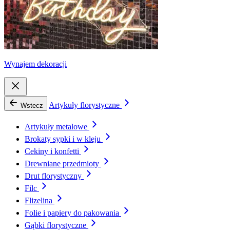
Wynajem dekoracji
Artykuły florystyczne
Wstecz
Artykuły metalowe
Brokaty sypki i w kleju
Cekiny i konfetti
Drewniane przedmioty
Drut florystyczny
Filc
Flizelina
Folie i papiery do pakowania
Gąbki florystyczne