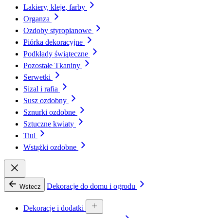
Lakiery, kleje, farby
Organza
Ozdoby styropianowe
Piórka dekoracyjne
Podkłady świąteczne
Pozostałe Tkaniny
Serwetki
Sizal i rafia
Susz ozdobny
Sznurki ozdobne
Sztuczne kwiaty
Tiul
Wstążki ozdobne
Dekoracje do domu i ogrodu
Wstecz
Dekoracje i dodatki