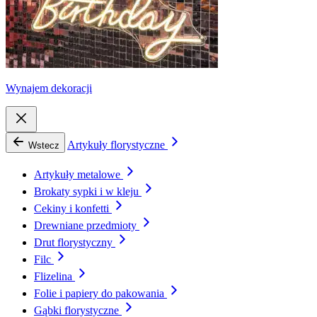
Wynajem dekoracji
Artykuły florystyczne
Wstecz
Artykuły metalowe
Brokaty sypki i w kleju
Cekiny i konfetti
Drewniane przedmioty
Drut florystyczny
Filc
Flizelina
Folie i papiery do pakowania
Gąbki florystyczne