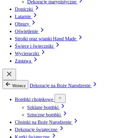
Dekoracje marynistyczne
Doniczki
Latarnie
Obrazy
Oświetlenie
Stroiki oraz wianki Hand Made
Świece i świeczniki
Wycieraczki
Zastawa
Dekoracje na Boże Narodzenie
Wstecz
Bombki choinkowe
Szklane bombki
Sztuczne bombki
Choinki na Boże Narodzenie
Dekoracje świąteczne
Kartki świąteczne