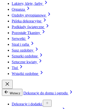
Lakiery, kleje, farby
Organza
Ozdoby styropianowe
Piórka dekoracyjne
Podkłady świąteczne
Pozostałe Tkaniny
Serwetki
Sizal i rafia
Susz ozdobny
Sznurki ozdobne
Sztuczne kwiaty
Tiul
Wstążki ozdobne
Dekoracje do domu i ogrodu
Wstecz
Dekoracje i dodatki