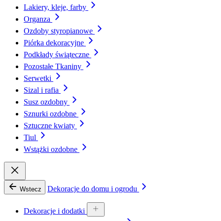
Lakiery, kleje, farby
Organza
Ozdoby styropianowe
Piórka dekoracyjne
Podkłady świąteczne
Pozostałe Tkaniny
Serwetki
Sizal i rafia
Susz ozdobny
Sznurki ozdobne
Sztuczne kwiaty
Tiul
Wstążki ozdobne
Dekoracje do domu i ogrodu
Wstecz
Dekoracje i dodatki