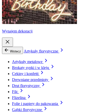
Wynajem dekoracji
Artykuły florystyczne
Wstecz
Artykuły metalowe
Brokaty sypki i w kleju
Cekiny i konfetti
Drewniane przedmioty
Drut florystyczny
Filc
Flizelina
Folie i papiery do pakowania
Gąbki florystyczne