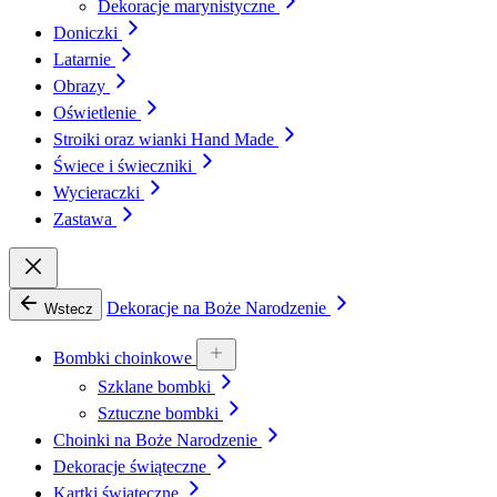
Dekoracje marynistyczne
Doniczki
Latarnie
Obrazy
Oświetlenie
Stroiki oraz wianki Hand Made
Świece i świeczniki
Wycieraczki
Zastawa
Dekoracje na Boże Narodzenie
Wstecz
Bombki choinkowe
Szklane bombki
Sztuczne bombki
Choinki na Boże Narodzenie
Dekoracje świąteczne
Kartki świąteczne