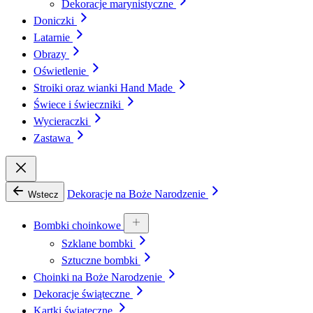
Dekoracje marynistyczne
Doniczki
Latarnie
Obrazy
Oświetlenie
Stroiki oraz wianki Hand Made
Świece i świeczniki
Wycieraczki
Zastawa
Dekoracje na Boże Narodzenie
Wstecz
Bombki choinkowe
Szklane bombki
Sztuczne bombki
Choinki na Boże Narodzenie
Dekoracje świąteczne
Kartki świąteczne