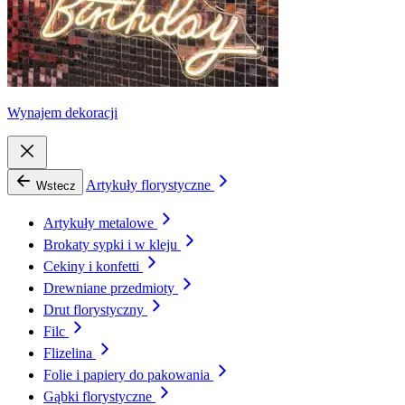
Wynajem dekoracji
Artykuły florystyczne
Wstecz
Artykuły metalowe
Brokaty sypki i w kleju
Cekiny i konfetti
Drewniane przedmioty
Drut florystyczny
Filc
Flizelina
Folie i papiery do pakowania
Gąbki florystyczne