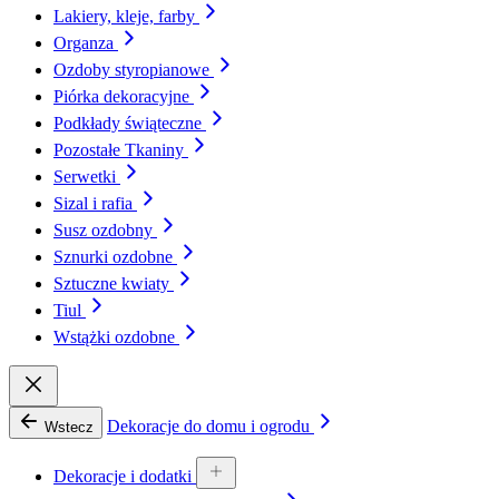
Lakiery, kleje, farby
Organza
Ozdoby styropianowe
Piórka dekoracyjne
Podkłady świąteczne
Pozostałe Tkaniny
Serwetki
Sizal i rafia
Susz ozdobny
Sznurki ozdobne
Sztuczne kwiaty
Tiul
Wstążki ozdobne
Dekoracje do domu i ogrodu
Wstecz
Dekoracje i dodatki