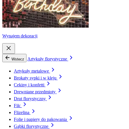
Wynajem dekoracji
Artykuły florystyczne
Wstecz
Artykuły metalowe
Brokaty sypki i w kleju
Cekiny i konfetti
Drewniane przedmioty
Drut florystyczny
Filc
Flizelina
Folie i papiery do pakowania
Gąbki florystyczne