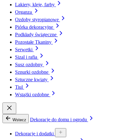
Lakiery, kleje, farby
Organza
Ozdoby styropianowe
Piórka dekoracyjne
Podkłady świąteczne
Pozostałe Tkaniny
Serwetki
Sizal i rafia
Susz ozdobny
Sznurki ozdobne
Sztuczne kwiaty
Tiul
Wstążki ozdobne
Dekoracje do domu i ogrodu
Wstecz
Dekoracje i dodatki