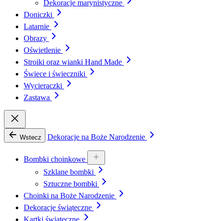
Dekoracje marynistyczne
Doniczki
Latarnie
Obrazy
Oświetlenie
Stroiki oraz wianki Hand Made
Świece i świeczniki
Wycieraczki
Zastawa
Dekoracje na Boże Narodzenie
Wstecz
Bombki choinkowe
Szklane bombki
Sztuczne bombki
Choinki na Boże Narodzenie
Dekoracje świąteczne
Kartki świąteczne