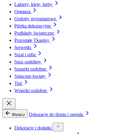
Lakiery, kleje, farby
Organza
Ozdoby styropianowe
Piórka dekoracyjne
Podkłady świąteczne
Pozostałe Tkaniny
Serwetki
Sizal i rafia
Susz ozdobny
Sznurki ozdobne
Sztuczne kwiaty
Tiul
Wstążki ozdobne
Dekoracje do domu i ogrodu
Wstecz
Dekoracje i dodatki