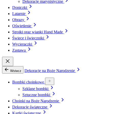
Dekoracje marynistyczne
Doniczki
Latarnie
Obrazy
Oświetlenie
Stroiki oraz wianki Hand Made
Świece i świeczniki
Wycieraczki
Zastawa
Dekoracje na Boże Narodzenie
Wstecz
Bombki choinkowe
Szklane bombki
Sztuczne bombki
Choinki na Boże Narodzenie
Dekoracje świąteczne
Kartki świąteczne