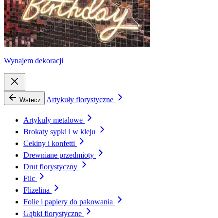
Wynajem dekoracji
Artykuły florystyczne
Wstecz
Artykuły metalowe
Brokaty sypki i w kleju
Cekiny i konfetti
Drewniane przedmioty
Drut florystyczny
Filc
Flizelina
Folie i papiery do pakowania
Gąbki florystyczne