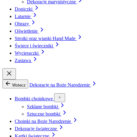
Dekoracje marynistyczne
Doniczki
Latarnie
Obrazy
Oświetlenie
Stroiki oraz wianki Hand Made
Świece i świeczniki
Wycieraczki
Zastawa
Dekoracje na Boże Narodzenie
Wstecz
Bombki choinkowe
Szklane bombki
Sztuczne bombki
Choinki na Boże Narodzenie
Dekoracje świąteczne
Kartki świąteczne