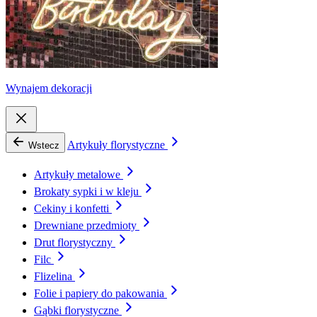
Wynajem dekoracji
Artykuły florystyczne
Wstecz
Artykuły metalowe
Brokaty sypki i w kleju
Cekiny i konfetti
Drewniane przedmioty
Drut florystyczny
Filc
Flizelina
Folie i papiery do pakowania
Gąbki florystyczne