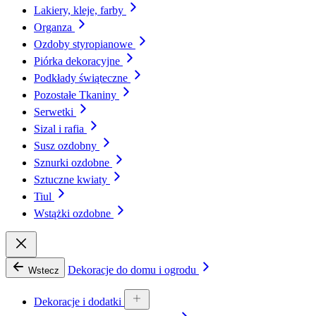
Lakiery, kleje, farby
Organza
Ozdoby styropianowe
Piórka dekoracyjne
Podkłady świąteczne
Pozostałe Tkaniny
Serwetki
Sizal i rafia
Susz ozdobny
Sznurki ozdobne
Sztuczne kwiaty
Tiul
Wstążki ozdobne
Dekoracje do domu i ogrodu
Wstecz
Dekoracje i dodatki