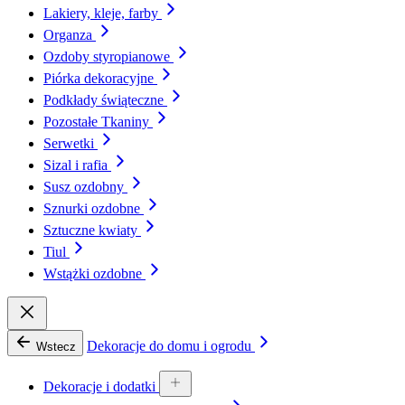
Lakiery, kleje, farby
Organza
Ozdoby styropianowe
Piórka dekoracyjne
Podkłady świąteczne
Pozostałe Tkaniny
Serwetki
Sizal i rafia
Susz ozdobny
Sznurki ozdobne
Sztuczne kwiaty
Tiul
Wstążki ozdobne
Dekoracje do domu i ogrodu
Wstecz
Dekoracje i dodatki