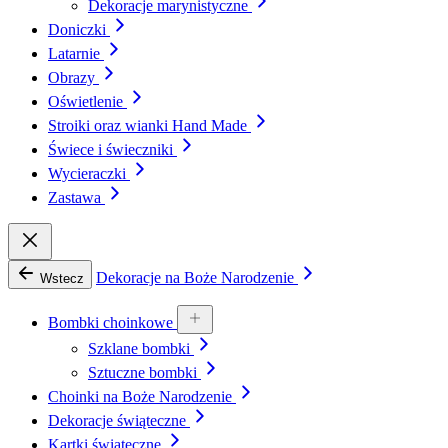
Dekoracje marynistyczne
Doniczki
Latarnie
Obrazy
Oświetlenie
Stroiki oraz wianki Hand Made
Świece i świeczniki
Wycieraczki
Zastawa
Dekoracje na Boże Narodzenie
Wstecz
Bombki choinkowe
Szklane bombki
Sztuczne bombki
Choinki na Boże Narodzenie
Dekoracje świąteczne
Kartki świąteczne