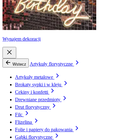
Wynajem dekoracji
Artykuły florystyczne
Wstecz
Artykuły metalowe
Brokaty sypki i w kleju
Cekiny i konfetti
Drewniane przedmioty
Drut florystyczny
Filc
Flizelina
Folie i papiery do pakowania
Gąbki florystyczne