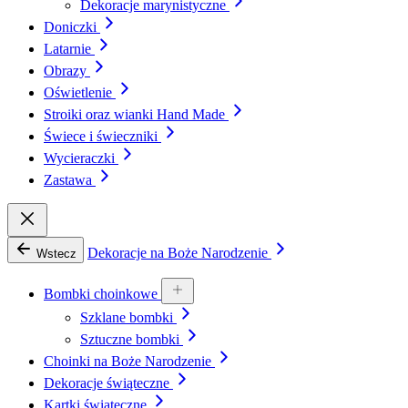
Dekoracje marynistyczne
Doniczki
Latarnie
Obrazy
Oświetlenie
Stroiki oraz wianki Hand Made
Świece i świeczniki
Wycieraczki
Zastawa
Dekoracje na Boże Narodzenie
Wstecz
Bombki choinkowe
Szklane bombki
Sztuczne bombki
Choinki na Boże Narodzenie
Dekoracje świąteczne
Kartki świąteczne