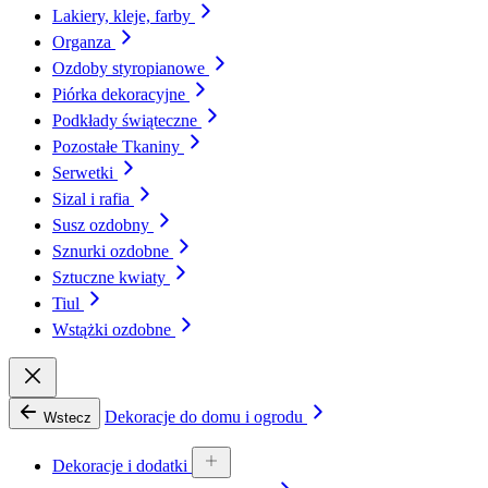
Lakiery, kleje, farby
Organza
Ozdoby styropianowe
Piórka dekoracyjne
Podkłady świąteczne
Pozostałe Tkaniny
Serwetki
Sizal i rafia
Susz ozdobny
Sznurki ozdobne
Sztuczne kwiaty
Tiul
Wstążki ozdobne
Dekoracje do domu i ogrodu
Wstecz
Dekoracje i dodatki