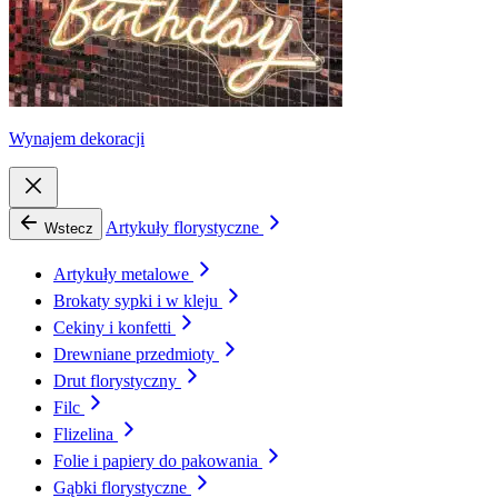
Wynajem dekoracji
Artykuły florystyczne
Wstecz
Artykuły metalowe
Brokaty sypki i w kleju
Cekiny i konfetti
Drewniane przedmioty
Drut florystyczny
Filc
Flizelina
Folie i papiery do pakowania
Gąbki florystyczne