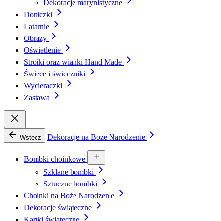
Dekoracje marynistyczne
Doniczki
Latarnie
Obrazy
Oświetlenie
Stroiki oraz wianki Hand Made
Świece i świeczniki
Wycieraczki
Zastawa
Dekoracje na Boże Narodzenie
Wstecz
Bombki choinkowe
Szklane bombki
Sztuczne bombki
Choinki na Boże Narodzenie
Dekoracje świąteczne
Kartki świąteczne