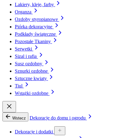
Lakiery, kleje, farby
Organza
Ozdoby styropianowe
Piórka dekoracyjne
Podkłady świąteczne
Pozostałe Tkaniny
Serwetki
Sizal i rafia
Susz ozdobny
Sznurki ozdobne
Sztuczne kwiaty
Tiul
Wstążki ozdobne
Dekoracje do domu i ogrodu
Wstecz
Dekoracje i dodatki