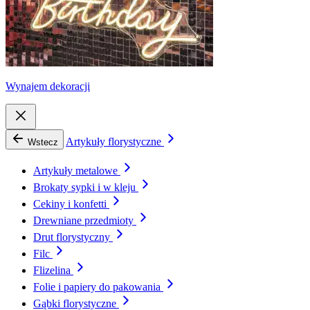
Wynajem dekoracji
Artykuły florystyczne
Wstecz
Artykuły metalowe
Brokaty sypki i w kleju
Cekiny i konfetti
Drewniane przedmioty
Drut florystyczny
Filc
Flizelina
Folie i papiery do pakowania
Gąbki florystyczne