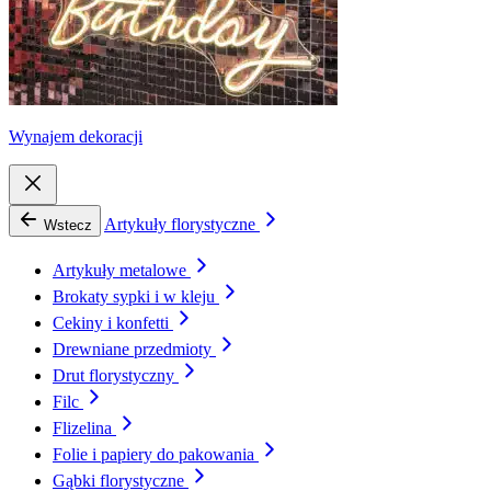
Wynajem dekoracji
Artykuły florystyczne
Wstecz
Artykuły metalowe
Brokaty sypki i w kleju
Cekiny i konfetti
Drewniane przedmioty
Drut florystyczny
Filc
Flizelina
Folie i papiery do pakowania
Gąbki florystyczne