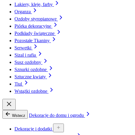
Lakiery, kleje, farby
Organza
Ozdoby styropianowe
Piórka dekoracyjne
Podkłady świąteczne
Pozostałe Tkaniny
Serwetki
Sizal i rafia
Susz ozdobny
Sznurki ozdobne
Sztuczne kwiaty
Tiul
Wstążki ozdobne
Dekoracje do domu i ogrodu
Wstecz
Dekoracje i dodatki