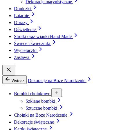
Dekoracje marynistyczne
Doniczki
Latarnie
Obrazy
Oświetlenie
Stroiki oraz wianki Hand Made
Świece i świeczniki
Wycieraczki
Zastawa
Dekoracje na Boże Narodzenie
Wstecz
Bombki choinkowe
Szklane bombki
Sztuczne bombki
Choinki na Boże Narodzenie
Dekoracje świąteczne
Kartki świąteczne