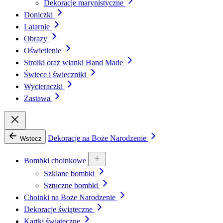
Dekoracje marynistyczne
Doniczki
Latarnie
Obrazy
Oświetlenie
Stroiki oraz wianki Hand Made
Świece i świeczniki
Wycieraczki
Zastawa
Dekoracje na Boże Narodzenie
Wstecz
Bombki choinkowe
Szklane bombki
Sztuczne bombki
Choinki na Boże Narodzenie
Dekoracje świąteczne
Kartki świąteczne