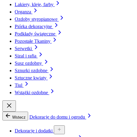
Lakiery, kleje, farby
Organza
Ozdoby styropianowe
Piórka dekoracyjne
Podkłady świąteczne
Pozostałe Tkaniny
Serwetki
Sizal i rafia
Susz ozdobny
Sznurki ozdobne
Sztuczne kwiaty
Tiul
Wstążki ozdobne
Dekoracje do domu i ogrodu
Wstecz
Dekoracje i dodatki