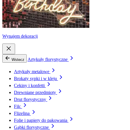
Wynajem dekoracji
Artykuły florystyczne
Wstecz
Artykuły metalowe
Brokaty sypki i w kleju
Cekiny i konfetti
Drewniane przedmioty
Drut florystyczny
Filc
Flizelina
Folie i papiery do pakowania
Gąbki florystyczne