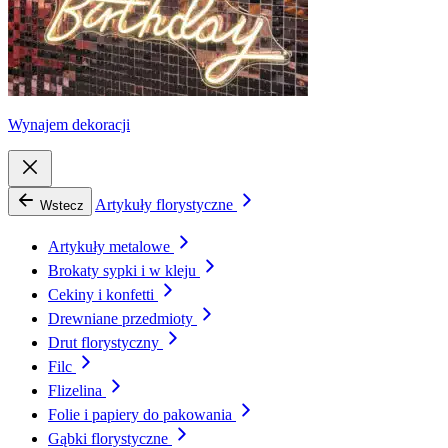
Wynajem dekoracji
Artykuły florystyczne
Wstecz
Artykuły metalowe
Brokaty sypki i w kleju
Cekiny i konfetti
Drewniane przedmioty
Drut florystyczny
Filc
Flizelina
Folie i papiery do pakowania
Gąbki florystyczne