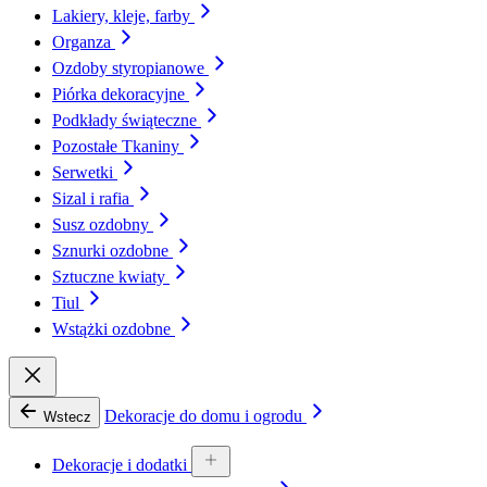
Lakiery, kleje, farby
Organza
Ozdoby styropianowe
Piórka dekoracyjne
Podkłady świąteczne
Pozostałe Tkaniny
Serwetki
Sizal i rafia
Susz ozdobny
Sznurki ozdobne
Sztuczne kwiaty
Tiul
Wstążki ozdobne
Dekoracje do domu i ogrodu
Wstecz
Dekoracje i dodatki