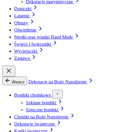
Dekoracje marynistyczne
Doniczki
Latarnie
Obrazy
Oświetlenie
Stroiki oraz wianki Hand Made
Świece i świeczniki
Wycieraczki
Zastawa
Dekoracje na Boże Narodzenie
Wstecz
Bombki choinkowe
Szklane bombki
Sztuczne bombki
Choinki na Boże Narodzenie
Dekoracje świąteczne
Kartki świąteczne