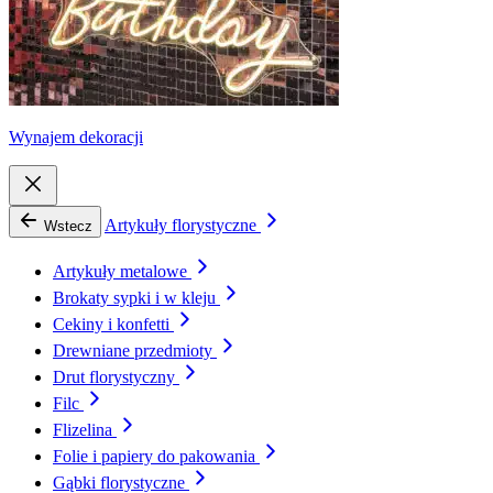
Wynajem dekoracji
Artykuły florystyczne
Wstecz
Artykuły metalowe
Brokaty sypki i w kleju
Cekiny i konfetti
Drewniane przedmioty
Drut florystyczny
Filc
Flizelina
Folie i papiery do pakowania
Gąbki florystyczne