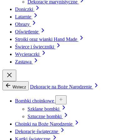
Dekoracje marynistyczne
Doniczki
Latarnie
Obrazy
Oświetlenie
Stroiki oraz wianki Hand Made
Świece i świeczniki
Wycieraczki
Zastawa
Dekoracje na Boże Narodzenie
Wstecz
Bombki choinkowe
Szklane bombki
Sztuczne bombki
Choinki na Boże Narodzenie
Dekoracje świąteczne
Kartki świąteczne