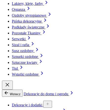
Lakiery, kleje, farby
Organza
Ozdoby styropianowe
Piórka dekoracyjne
Podkłady świąteczne
Pozostałe Tkaniny
Serwetki
Sizal i rafia
Susz ozdobny
Sznurki ozdobne
Sztuczne kwiaty
Tiul
Wstążki ozdobne
Dekoracje do domu i ogrodu
Wstecz
Dekoracje i dodatki