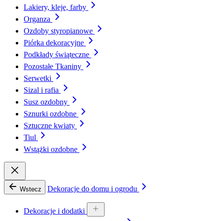
Lakiery, kleje, farby
Organza
Ozdoby styropianowe
Piórka dekoracyjne
Podkłady świąteczne
Pozostałe Tkaniny
Serwetki
Sizal i rafia
Susz ozdobny
Sznurki ozdobne
Sztuczne kwiaty
Tiul
Wstążki ozdobne
Dekoracje do domu i ogrodu
Wstecz
Dekoracje i dodatki