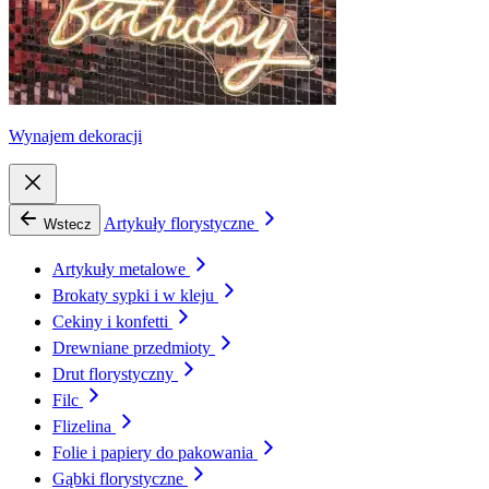
Wynajem dekoracji
Artykuły florystyczne
Wstecz
Artykuły metalowe
Brokaty sypki i w kleju
Cekiny i konfetti
Drewniane przedmioty
Drut florystyczny
Filc
Flizelina
Folie i papiery do pakowania
Gąbki florystyczne