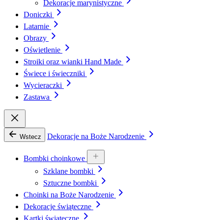
Dekoracje marynistyczne
Doniczki
Latarnie
Obrazy
Oświetlenie
Stroiki oraz wianki Hand Made
Świece i świeczniki
Wycieraczki
Zastawa
Dekoracje na Boże Narodzenie
Wstecz
Bombki choinkowe
Szklane bombki
Sztuczne bombki
Choinki na Boże Narodzenie
Dekoracje świąteczne
Kartki świąteczne