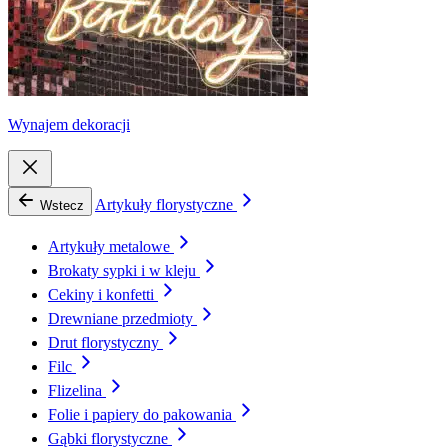
Wynajem dekoracji
Artykuły florystyczne
Wstecz
Artykuły metalowe
Brokaty sypki i w kleju
Cekiny i konfetti
Drewniane przedmioty
Drut florystyczny
Filc
Flizelina
Folie i papiery do pakowania
Gąbki florystyczne