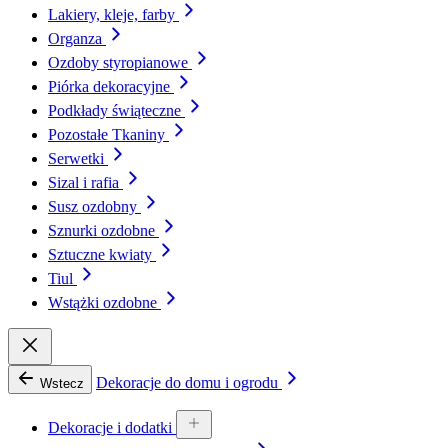
Lakiery, kleje, farby
Organza
Ozdoby styropianowe
Piórka dekoracyjne
Podkłady świąteczne
Pozostałe Tkaniny
Serwetki
Sizal i rafia
Susz ozdobny
Sznurki ozdobne
Sztuczne kwiaty
Tiul
Wstążki ozdobne
Dekoracje do domu i ogrodu
Wstecz
Dekoracje i dodatki