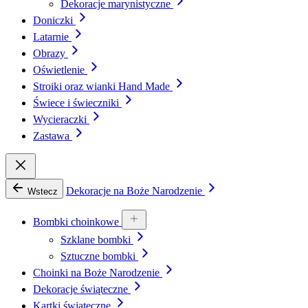
Dekoracje marynistyczne
Doniczki
Latarnie
Obrazy
Oświetlenie
Stroiki oraz wianki Hand Made
Świece i świeczniki
Wycieraczki
Zastawa
Dekoracje na Boże Narodzenie
Wstecz
Bombki choinkowe
Szklane bombki
Sztuczne bombki
Choinki na Boże Narodzenie
Dekoracje świąteczne
Kartki świąteczne