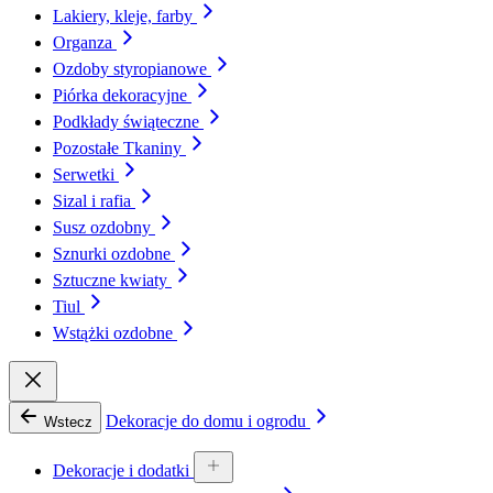
Lakiery, kleje, farby
Organza
Ozdoby styropianowe
Piórka dekoracyjne
Podkłady świąteczne
Pozostałe Tkaniny
Serwetki
Sizal i rafia
Susz ozdobny
Sznurki ozdobne
Sztuczne kwiaty
Tiul
Wstążki ozdobne
Dekoracje do domu i ogrodu
Wstecz
Dekoracje i dodatki