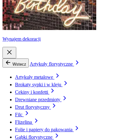
Wynajem dekoracji
Artykuły florystyczne
Wstecz
Artykuły metalowe
Brokaty sypki i w kleju
Cekiny i konfetti
Drewniane przedmioty
Drut florystyczny
Filc
Flizelina
Folie i papiery do pakowania
Gąbki florystyczne