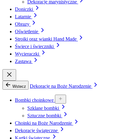
Dekoracje marynistyczne
Doniczki
Latarnie
Obrazy
Oświetlenie
Stroiki oraz wianki Hand Made
Świece i świeczniki
Wycieraczki
Zastawa
Dekoracje na Boże Narodzenie
Wstecz
Bombki choinkowe
Szklane bombki
Sztuczne bombki
Choinki na Boże Narodzenie
Dekoracje świąteczne
Kartki świąteczne