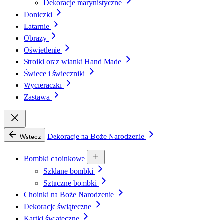
Dekoracje marynistyczne
Doniczki
Latarnie
Obrazy
Oświetlenie
Stroiki oraz wianki Hand Made
Świece i świeczniki
Wycieraczki
Zastawa
Dekoracje na Boże Narodzenie
Wstecz
Bombki choinkowe
Szklane bombki
Sztuczne bombki
Choinki na Boże Narodzenie
Dekoracje świąteczne
Kartki świąteczne