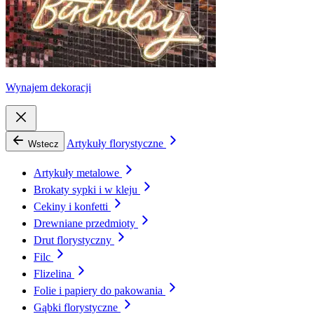
Wynajem dekoracji
Artykuły florystyczne
Wstecz
Artykuły metalowe
Brokaty sypki i w kleju
Cekiny i konfetti
Drewniane przedmioty
Drut florystyczny
Filc
Flizelina
Folie i papiery do pakowania
Gąbki florystyczne