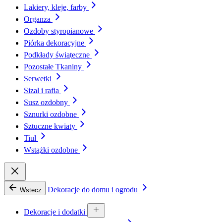
Lakiery, kleje, farby
Organza
Ozdoby styropianowe
Piórka dekoracyjne
Podkłady świąteczne
Pozostałe Tkaniny
Serwetki
Sizal i rafia
Susz ozdobny
Sznurki ozdobne
Sztuczne kwiaty
Tiul
Wstążki ozdobne
Dekoracje do domu i ogrodu
Wstecz
Dekoracje i dodatki