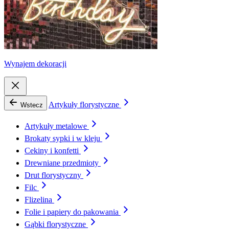
Wynajem dekoracji
Artykuły florystyczne
Wstecz
Artykuły metalowe
Brokaty sypki i w kleju
Cekiny i konfetti
Drewniane przedmioty
Drut florystyczny
Filc
Flizelina
Folie i papiery do pakowania
Gąbki florystyczne