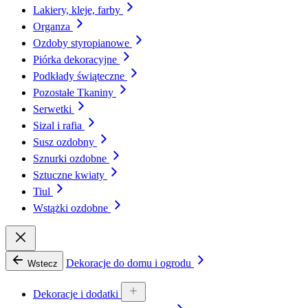
Lakiery, kleje, farby
Organza
Ozdoby styropianowe
Piórka dekoracyjne
Podkłady świąteczne
Pozostałe Tkaniny
Serwetki
Sizal i rafia
Susz ozdobny
Sznurki ozdobne
Sztuczne kwiaty
Tiul
Wstążki ozdobne
Dekoracje do domu i ogrodu
Wstecz
Dekoracje i dodatki