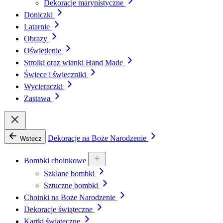
Dekoracje marynistyczne
Doniczki
Latarnie
Obrazy
Oświetlenie
Stroiki oraz wianki Hand Made
Świece i świeczniki
Wycieraczki
Zastawa
Dekoracje na Boże Narodzenie
Wstecz
Bombki choinkowe
Szklane bombki
Sztuczne bombki
Choinki na Boże Narodzenie
Dekoracje świąteczne
Kartki świąteczne