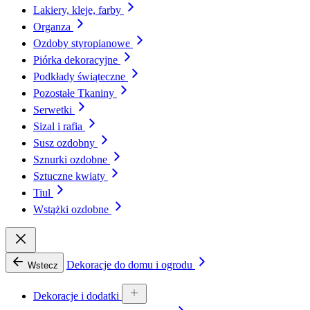
Lakiery, kleje, farby
Organza
Ozdoby styropianowe
Piórka dekoracyjne
Podkłady świąteczne
Pozostałe Tkaniny
Serwetki
Sizal i rafia
Susz ozdobny
Sznurki ozdobne
Sztuczne kwiaty
Tiul
Wstążki ozdobne
Dekoracje do domu i ogrodu
Wstecz
Dekoracje i dodatki