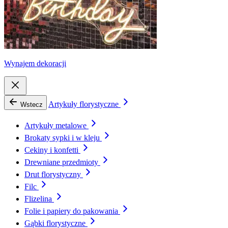
Wynajem dekoracji
Artykuły florystyczne
Wstecz
Artykuły metalowe
Brokaty sypki i w kleju
Cekiny i konfetti
Drewniane przedmioty
Drut florystyczny
Filc
Flizelina
Folie i papiery do pakowania
Gąbki florystyczne