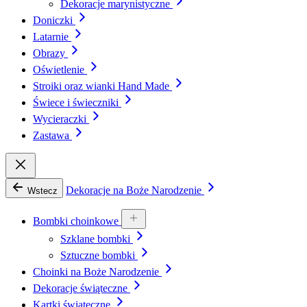
Dekoracje marynistyczne
Doniczki
Latarnie
Obrazy
Oświetlenie
Stroiki oraz wianki Hand Made
Świece i świeczniki
Wycieraczki
Zastawa
Dekoracje na Boże Narodzenie
Wstecz
Bombki choinkowe
Szklane bombki
Sztuczne bombki
Choinki na Boże Narodzenie
Dekoracje świąteczne
Kartki świąteczne