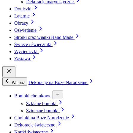
Dekoracje marynistyczne
Doniczki
Latarnie
Obrazy
Oświetlenie
Stroiki oraz wianki Hand Made
Świece i świeczniki
Wycieraczki
Zastawa
Dekoracje na Boże Narodzenie
Wstecz
Bombki choinkowe
Szklane bombki
Sztuczne bombki
Choinki na Boże Narodzenie
Dekoracje świąteczne
Kartki świąteczne