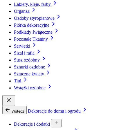
Lakiery, kleje, farby
Organza
Ozdoby styropianowe
Piórka dekoracyjne
Podkłady świąteczne
Pozostałe Tkaniny
Serwetki
Sizal i rafia
Susz ozdobny
Sznurki ozdobne
Sztuczne kwiaty
Tiul
Wstążki ozdobne
Dekoracje do domu i ogrodu
Wstecz
Dekoracje i dodatki