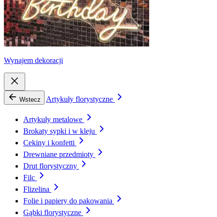
Wynajem dekoracji
Artykuły florystyczne
Wstecz
Artykuły metalowe
Brokaty sypki i w kleju
Cekiny i konfetti
Drewniane przedmioty
Drut florystyczny
Filc
Flizelina
Folie i papiery do pakowania
Gąbki florystyczne