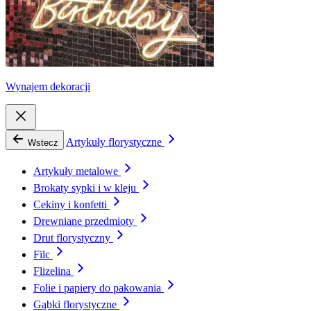
Wynajem dekoracji
Artykuły florystyczne
Wstecz
Artykuły metalowe
Brokaty sypki i w kleju
Cekiny i konfetti
Drewniane przedmioty
Drut florystyczny
Filc
Flizelina
Folie i papiery do pakowania
Gąbki florystyczne