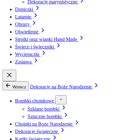
Dekoracje marynistyczne
Doniczki
Latarnie
Obrazy
Oświetlenie
Stroiki oraz wianki Hand Made
Świece i świeczniki
Wycieraczki
Zastawa
Dekoracje na Boże Narodzenie
Wstecz
Bombki choinkowe
Szklane bombki
Sztuczne bombki
Choinki na Boże Narodzenie
Dekoracje świąteczne
Kartki świąteczne