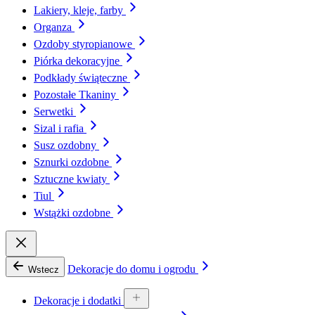
Lakiery, kleje, farby
Organza
Ozdoby styropianowe
Piórka dekoracyjne
Podkłady świąteczne
Pozostałe Tkaniny
Serwetki
Sizal i rafia
Susz ozdobny
Sznurki ozdobne
Sztuczne kwiaty
Tiul
Wstążki ozdobne
Dekoracje do domu i ogrodu
Wstecz
Dekoracje i dodatki