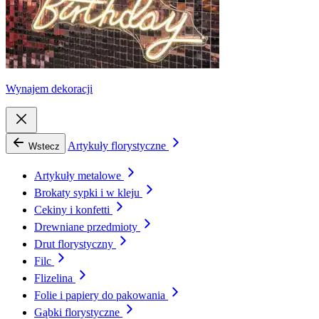
Wynajem dekoracji
Artykuły florystyczne
Wstecz
Artykuły metalowe
Brokaty sypki i w kleju
Cekiny i konfetti
Drewniane przedmioty
Drut florystyczny
Filc
Flizelina
Folie i papiery do pakowania
Gąbki florystyczne