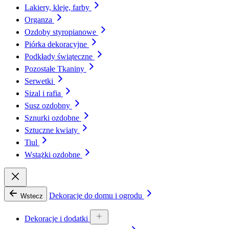
Lakiery, kleje, farby
Organza
Ozdoby styropianowe
Piórka dekoracyjne
Podkłady świąteczne
Pozostałe Tkaniny
Serwetki
Sizal i rafia
Susz ozdobny
Sznurki ozdobne
Sztuczne kwiaty
Tiul
Wstążki ozdobne
Dekoracje do domu i ogrodu
Wstecz
Dekoracje i dodatki