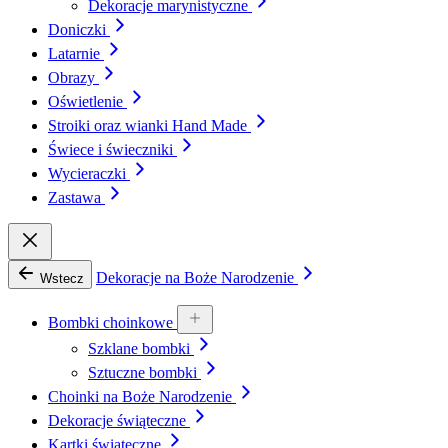
Dekoracje marynistyczne
Doniczki
Latarnie
Obrazy
Oświetlenie
Stroiki oraz wianki Hand Made
Świece i świeczniki
Wycieraczki
Zastawa
Dekoracje na Boże Narodzenie
Wstecz
Bombki choinkowe
Szklane bombki
Sztuczne bombki
Choinki na Boże Narodzenie
Dekoracje świąteczne
Kartki świąteczne