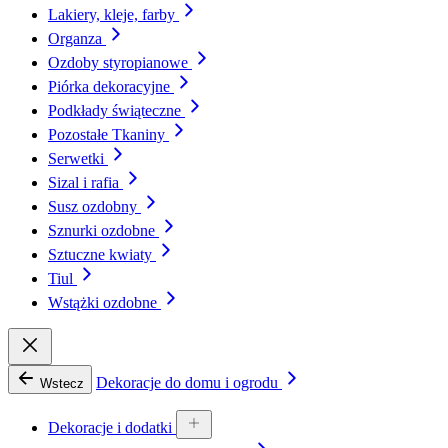
Lakiery, kleje, farby
Organza
Ozdoby styropianowe
Piórka dekoracyjne
Podkłady świąteczne
Pozostałe Tkaniny
Serwetki
Sizal i rafia
Susz ozdobny
Sznurki ozdobne
Sztuczne kwiaty
Tiul
Wstążki ozdobne
Dekoracje do domu i ogrodu
Wstecz
Dekoracje i dodatki