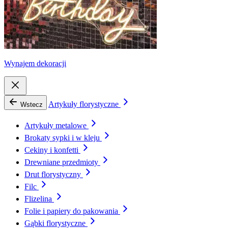
Wynajem dekoracji
Artykuły florystyczne
Wstecz
Artykuły metalowe
Brokaty sypki i w kleju
Cekiny i konfetti
Drewniane przedmioty
Drut florystyczny
Filc
Flizelina
Folie i papiery do pakowania
Gąbki florystyczne