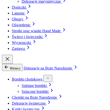
Dekoracje marynistyczne
Doniczki
Latarnie
Obrazy
Oświetlenie
Stroiki oraz wianki Hand Made
Świece i świeczniki
Wycieraczki
Zastawa
Dekoracje na Boże Narodzenie
Wstecz
Bombki choinkowe
Szklane bombki
Sztuczne bombki
Choinki na Boże Narodzenie
Dekoracje świąteczne
Kartki świąteczne