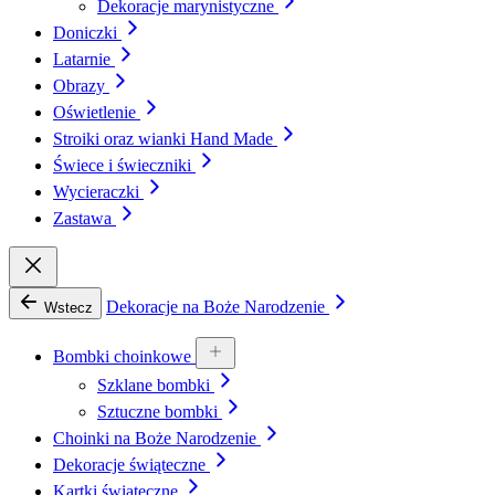
Dekoracje marynistyczne
Doniczki
Latarnie
Obrazy
Oświetlenie
Stroiki oraz wianki Hand Made
Świece i świeczniki
Wycieraczki
Zastawa
Dekoracje na Boże Narodzenie
Wstecz
Bombki choinkowe
Szklane bombki
Sztuczne bombki
Choinki na Boże Narodzenie
Dekoracje świąteczne
Kartki świąteczne