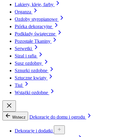
Lakiery, kleje, farby
Organza
Ozdoby styropianowe
Piórka dekoracyjne
Podkłady świąteczne
Pozostałe Tkaniny
Serwetki
Sizal i rafia
Susz ozdobny
Sznurki ozdobne
Sztuczne kwiaty
Tiul
Wstążki ozdobne
Dekoracje do domu i ogrodu
Wstecz
Dekoracje i dodatki