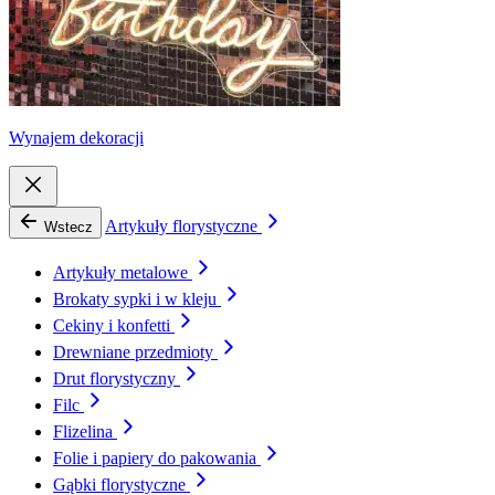
Wynajem dekoracji
Artykuły florystyczne
Wstecz
Artykuły metalowe
Brokaty sypki i w kleju
Cekiny i konfetti
Drewniane przedmioty
Drut florystyczny
Filc
Flizelina
Folie i papiery do pakowania
Gąbki florystyczne