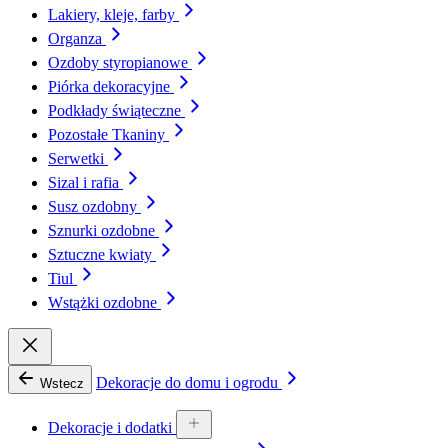
Lakiery, kleje, farby
Organza
Ozdoby styropianowe
Piórka dekoracyjne
Podkłady świąteczne
Pozostałe Tkaniny
Serwetki
Sizal i rafia
Susz ozdobny
Sznurki ozdobne
Sztuczne kwiaty
Tiul
Wstążki ozdobne
Dekoracje do domu i ogrodu
Wstecz
Dekoracje i dodatki