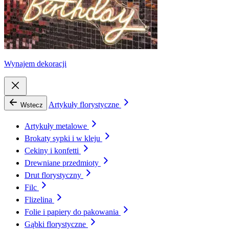
Wynajem dekoracji
Artykuły florystyczne
Wstecz
Artykuły metalowe
Brokaty sypki i w kleju
Cekiny i konfetti
Drewniane przedmioty
Drut florystyczny
Filc
Flizelina
Folie i papiery do pakowania
Gąbki florystyczne