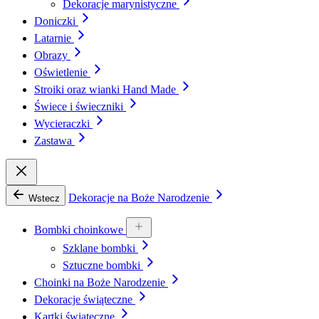
Dekoracje marynistyczne
Doniczki
Latarnie
Obrazy
Oświetlenie
Stroiki oraz wianki Hand Made
Świece i świeczniki
Wycieraczki
Zastawa
Dekoracje na Boże Narodzenie
Wstecz
Bombki choinkowe
Szklane bombki
Sztuczne bombki
Choinki na Boże Narodzenie
Dekoracje świąteczne
Kartki świąteczne