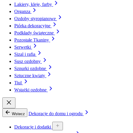
Lakiery, kleje, farby
Organza
Ozdoby styropianowe
Piórka dekoracyjne
Podkłady świąteczne
Pozostałe Tkaniny
Serwetki
Sizal i rafia
Susz ozdobny
Sznurki ozdobne
Sztuczne kwiaty
Tiul
Wstążki ozdobne
Dekoracje do domu i ogrodu
Wstecz
Dekoracje i dodatki