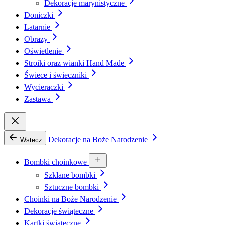
Dekoracje marynistyczne
Doniczki
Latarnie
Obrazy
Oświetlenie
Stroiki oraz wianki Hand Made
Świece i świeczniki
Wycieraczki
Zastawa
Dekoracje na Boże Narodzenie
Wstecz
Bombki choinkowe
Szklane bombki
Sztuczne bombki
Choinki na Boże Narodzenie
Dekoracje świąteczne
Kartki świąteczne