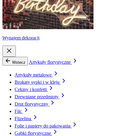
Wynajem dekoracji
Artykuły florystyczne
Wstecz
Artykuły metalowe
Brokaty sypki i w kleju
Cekiny i konfetti
Drewniane przedmioty
Drut florystyczny
Filc
Flizelina
Folie i papiery do pakowania
Gąbki florystyczne