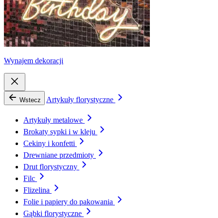
Wynajem dekoracji
Artykuły florystyczne
Wstecz
Artykuły metalowe
Brokaty sypki i w kleju
Cekiny i konfetti
Drewniane przedmioty
Drut florystyczny
Filc
Flizelina
Folie i papiery do pakowania
Gąbki florystyczne