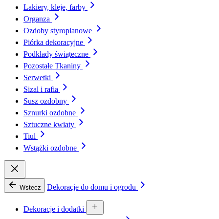
Lakiery, kleje, farby
Organza
Ozdoby styropianowe
Piórka dekoracyjne
Podkłady świąteczne
Pozostałe Tkaniny
Serwetki
Sizal i rafia
Susz ozdobny
Sznurki ozdobne
Sztuczne kwiaty
Tiul
Wstążki ozdobne
Dekoracje do domu i ogrodu
Wstecz
Dekoracje i dodatki