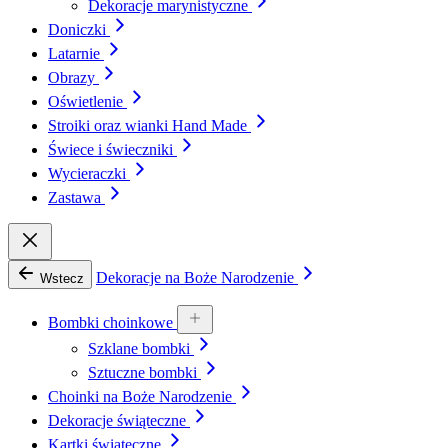
Dekoracje marynistyczne
Doniczki
Latarnie
Obrazy
Oświetlenie
Stroiki oraz wianki Hand Made
Świece i świeczniki
Wycieraczki
Zastawa
Dekoracje na Boże Narodzenie
Wstecz
Bombki choinkowe
Szklane bombki
Sztuczne bombki
Choinki na Boże Narodzenie
Dekoracje świąteczne
Kartki świąteczne