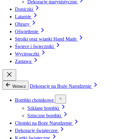
Dekoracje marynistyczne
Doniczki
Latarnie
Obrazy
Oświetlenie
Stroiki oraz wianki Hand Made
Świece i świeczniki
Wycieraczki
Zastawa
Dekoracje na Boże Narodzenie
Wstecz
Bombki choinkowe
Szklane bombki
Sztuczne bombki
Choinki na Boże Narodzenie
Dekoracje świąteczne
Kartki świąteczne