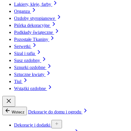
Lakiery, kleje, farby
Organza
Ozdoby styropianowe
Piórka dekoracyjne
Podkłady świąteczne
Pozostałe Tkaniny
Serwetki
Sizal i rafia
Susz ozdobny
Sznurki ozdobne
Sztuczne kwiaty
Tiul
Wstążki ozdobne
Dekoracje do domu i ogrodu
Wstecz
Dekoracje i dodatki