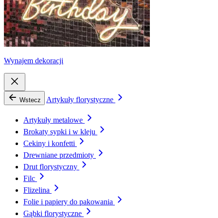
Wynajem dekoracji
Artykuły florystyczne
Wstecz
Artykuły metalowe
Brokaty sypki i w kleju
Cekiny i konfetti
Drewniane przedmioty
Drut florystyczny
Filc
Flizelina
Folie i papiery do pakowania
Gąbki florystyczne