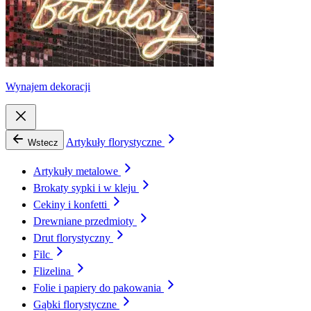
Wynajem dekoracji
Artykuły florystyczne
Wstecz
Artykuły metalowe
Brokaty sypki i w kleju
Cekiny i konfetti
Drewniane przedmioty
Drut florystyczny
Filc
Flizelina
Folie i papiery do pakowania
Gąbki florystyczne