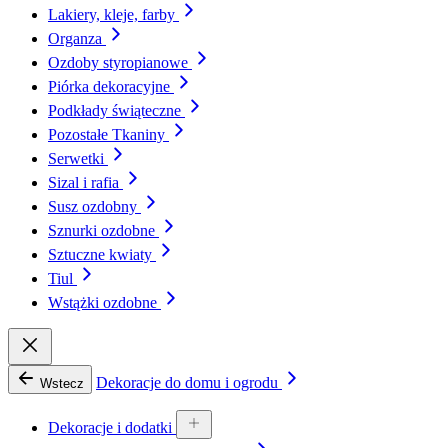
Lakiery, kleje, farby
Organza
Ozdoby styropianowe
Piórka dekoracyjne
Podkłady świąteczne
Pozostałe Tkaniny
Serwetki
Sizal i rafia
Susz ozdobny
Sznurki ozdobne
Sztuczne kwiaty
Tiul
Wstążki ozdobne
Dekoracje do domu i ogrodu
Wstecz
Dekoracje i dodatki