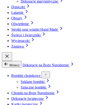
Dekoracje marynistyczne
Doniczki
Latarnie
Obrazy
Oświetlenie
Stroiki oraz wianki Hand Made
Świece i świeczniki
Wycieraczki
Zastawa
Dekoracje na Boże Narodzenie
Wstecz
Bombki choinkowe
Szklane bombki
Sztuczne bombki
Choinki na Boże Narodzenie
Dekoracje świąteczne
Kartki świąteczne