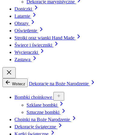
Dekoracje marynistyczne
Doniczki
Latarnie
Obrazy
Oświetlenie
Stroiki oraz wianki Hand Made
Świece i świeczniki
Wycieraczki
Zastawa
Dekoracje na Boże Narodzenie
Wstecz
Bombki choinkowe
Szklane bombki
Sztuczne bombki
Choinki na Boże Narodzenie
Dekoracje świąteczne
Kartki świąteczne