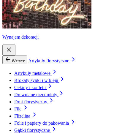
Wynajem dekoracji
Artykuły florystyczne
Wstecz
Artykuły metalowe
Brokaty sypki i w kleju
Cekiny i konfetti
Drewniane przedmioty
Drut florystyczny
Filc
Flizelina
Folie i papiery do pakowania
Gąbki florystyczne