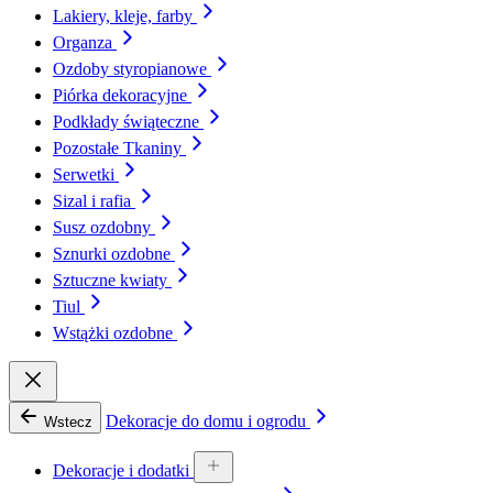
Lakiery, kleje, farby
Organza
Ozdoby styropianowe
Piórka dekoracyjne
Podkłady świąteczne
Pozostałe Tkaniny
Serwetki
Sizal i rafia
Susz ozdobny
Sznurki ozdobne
Sztuczne kwiaty
Tiul
Wstążki ozdobne
Dekoracje do domu i ogrodu
Wstecz
Dekoracje i dodatki