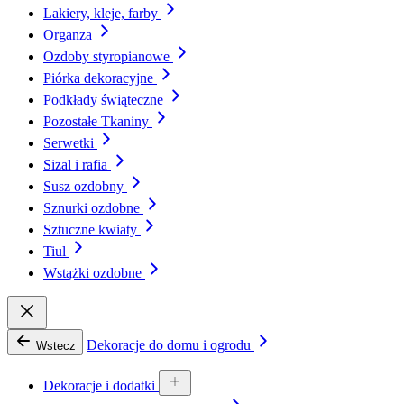
Lakiery, kleje, farby
Organza
Ozdoby styropianowe
Piórka dekoracyjne
Podkłady świąteczne
Pozostałe Tkaniny
Serwetki
Sizal i rafia
Susz ozdobny
Sznurki ozdobne
Sztuczne kwiaty
Tiul
Wstążki ozdobne
Dekoracje do domu i ogrodu
Wstecz
Dekoracje i dodatki