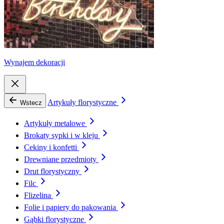
Wynajem dekoracji
Artykuły florystyczne
Wstecz
Artykuły metalowe
Brokaty sypki i w kleju
Cekiny i konfetti
Drewniane przedmioty
Drut florystyczny
Filc
Flizelina
Folie i papiery do pakowania
Gąbki florystyczne