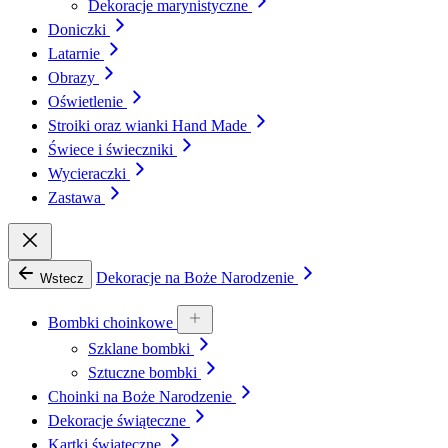
Dekoracje marynistyczne
Doniczki
Latarnie
Obrazy
Oświetlenie
Stroiki oraz wianki Hand Made
Świece i świeczniki
Wycieraczki
Zastawa
Dekoracje na Boże Narodzenie
Wstecz
Bombki choinkowe
Szklane bombki
Sztuczne bombki
Choinki na Boże Narodzenie
Dekoracje świąteczne
Kartki świąteczne