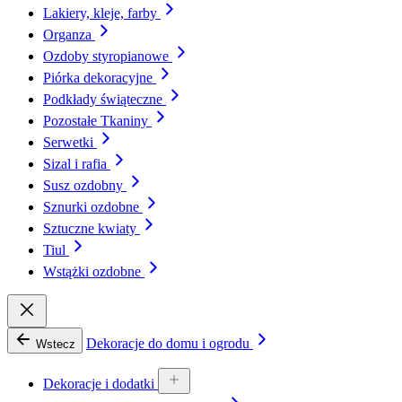
Lakiery, kleje, farby
Organza
Ozdoby styropianowe
Piórka dekoracyjne
Podkłady świąteczne
Pozostałe Tkaniny
Serwetki
Sizal i rafia
Susz ozdobny
Sznurki ozdobne
Sztuczne kwiaty
Tiul
Wstążki ozdobne
Dekoracje do domu i ogrodu
Wstecz
Dekoracje i dodatki