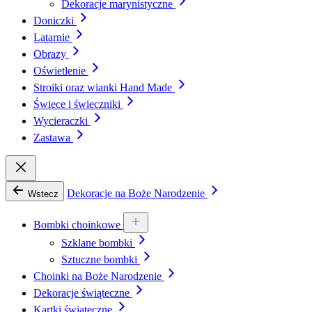
Dekoracje marynistyczne
Doniczki
Latarnie
Obrazy
Oświetlenie
Stroiki oraz wianki Hand Made
Świece i świeczniki
Wycieraczki
Zastawa
Dekoracje na Boże Narodzenie
Wstecz
Bombki choinkowe
Szklane bombki
Sztuczne bombki
Choinki na Boże Narodzenie
Dekoracje świąteczne
Kartki świąteczne