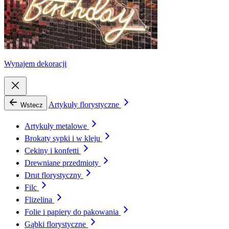
Wynajem dekoracji
Artykuły florystyczne
Wstecz
Artykuły metalowe
Brokaty sypki i w kleju
Cekiny i konfetti
Drewniane przedmioty
Drut florystyczny
Filc
Flizelina
Folie i papiery do pakowania
Gąbki florystyczne