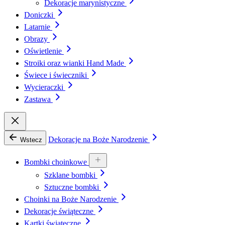
Dekoracje marynistyczne
Doniczki
Latarnie
Obrazy
Oświetlenie
Stroiki oraz wianki Hand Made
Świece i świeczniki
Wycieraczki
Zastawa
Dekoracje na Boże Narodzenie
Wstecz
Bombki choinkowe
Szklane bombki
Sztuczne bombki
Choinki na Boże Narodzenie
Dekoracje świąteczne
Kartki świąteczne