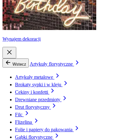
Wynajem dekoracji
Artykuły florystyczne
Wstecz
Artykuły metalowe
Brokaty sypki i w kleju
Cekiny i konfetti
Drewniane przedmioty
Drut florystyczny
Filc
Flizelina
Folie i papiery do pakowania
Gąbki florystyczne