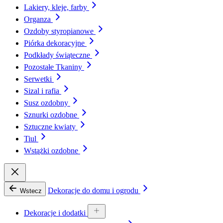
Lakiery, kleje, farby
Organza
Ozdoby styropianowe
Piórka dekoracyjne
Podkłady świąteczne
Pozostałe Tkaniny
Serwetki
Sizal i rafia
Susz ozdobny
Sznurki ozdobne
Sztuczne kwiaty
Tiul
Wstążki ozdobne
Dekoracje do domu i ogrodu
Wstecz
Dekoracje i dodatki