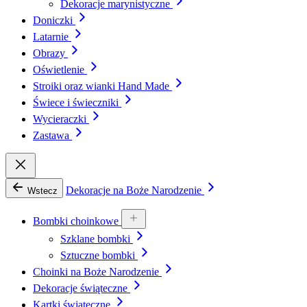
Dekoracje marynistyczne
Doniczki
Latarnie
Obrazy
Oświetlenie
Stroiki oraz wianki Hand Made
Świece i świeczniki
Wycieraczki
Zastawa
Dekoracje na Boże Narodzenie
Wstecz
Bombki choinkowe
Szklane bombki
Sztuczne bombki
Choinki na Boże Narodzenie
Dekoracje świąteczne
Kartki świąteczne