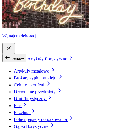
Wynajem dekoracji
Artykuły florystyczne
Wstecz
Artykuły metalowe
Brokaty sypki i w kleju
Cekiny i konfetti
Drewniane przedmioty
Drut florystyczny
Filc
Flizelina
Folie i papiery do pakowania
Gąbki florystyczne