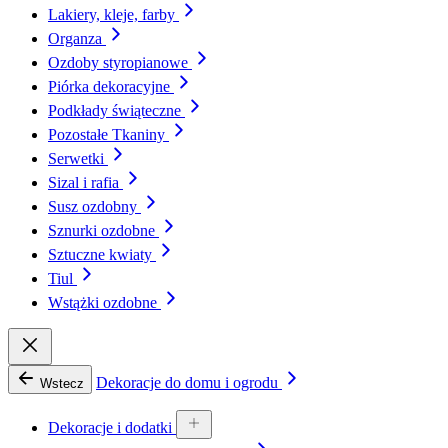
Lakiery, kleje, farby
Organza
Ozdoby styropianowe
Piórka dekoracyjne
Podkłady świąteczne
Pozostałe Tkaniny
Serwetki
Sizal i rafia
Susz ozdobny
Sznurki ozdobne
Sztuczne kwiaty
Tiul
Wstążki ozdobne
Dekoracje do domu i ogrodu
Wstecz
Dekoracje i dodatki