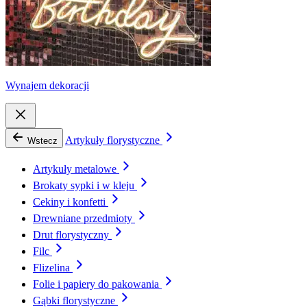
Wynajem dekoracji
Artykuły florystyczne
Wstecz
Artykuły metalowe
Brokaty sypki i w kleju
Cekiny i konfetti
Drewniane przedmioty
Drut florystyczny
Filc
Flizelina
Folie i papiery do pakowania
Gąbki florystyczne