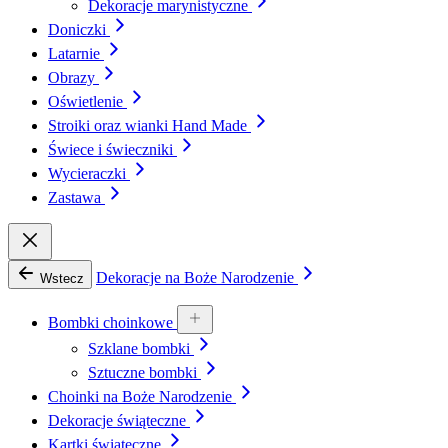
Dekoracje marynistyczne
Doniczki
Latarnie
Obrazy
Oświetlenie
Stroiki oraz wianki Hand Made
Świece i świeczniki
Wycieraczki
Zastawa
Dekoracje na Boże Narodzenie
Wstecz
Bombki choinkowe
Szklane bombki
Sztuczne bombki
Choinki na Boże Narodzenie
Dekoracje świąteczne
Kartki świąteczne