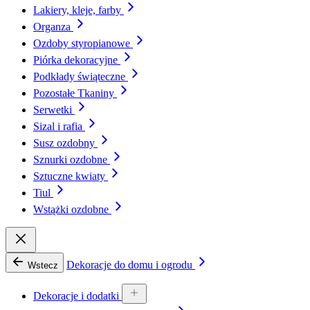
Lakiery, kleje, farby
Organza
Ozdoby styropianowe
Piórka dekoracyjne
Podkłady świąteczne
Pozostałe Tkaniny
Serwetki
Sizal i rafia
Susz ozdobny
Sznurki ozdobne
Sztuczne kwiaty
Tiul
Wstążki ozdobne
Dekoracje do domu i ogrodu
Wstecz
Dekoracje i dodatki