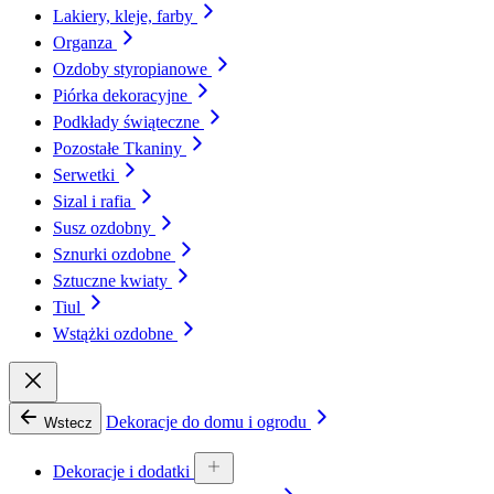
Lakiery, kleje, farby
Organza
Ozdoby styropianowe
Piórka dekoracyjne
Podkłady świąteczne
Pozostałe Tkaniny
Serwetki
Sizal i rafia
Susz ozdobny
Sznurki ozdobne
Sztuczne kwiaty
Tiul
Wstążki ozdobne
Dekoracje do domu i ogrodu
Wstecz
Dekoracje i dodatki