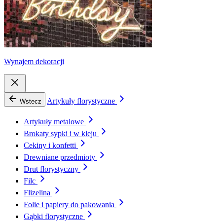
Wynajem dekoracji
Artykuły florystyczne
Wstecz
Artykuły metalowe
Brokaty sypki i w kleju
Cekiny i konfetti
Drewniane przedmioty
Drut florystyczny
Filc
Flizelina
Folie i papiery do pakowania
Gąbki florystyczne