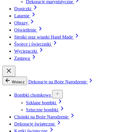
Dekoracje marynistyczne
Doniczki
Latarnie
Obrazy
Oświetlenie
Stroiki oraz wianki Hand Made
Świece i świeczniki
Wycieraczki
Zastawa
Dekoracje na Boże Narodzenie
Wstecz
Bombki choinkowe
Szklane bombki
Sztuczne bombki
Choinki na Boże Narodzenie
Dekoracje świąteczne
Kartki świąteczne