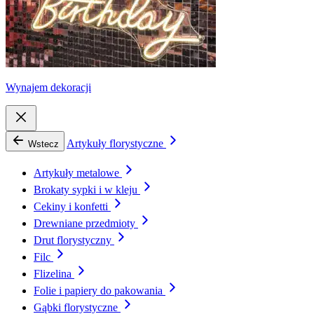
Wynajem dekoracji
Artykuły florystyczne
Wstecz
Artykuły metalowe
Brokaty sypki i w kleju
Cekiny i konfetti
Drewniane przedmioty
Drut florystyczny
Filc
Flizelina
Folie i papiery do pakowania
Gąbki florystyczne