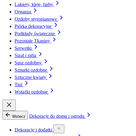
Lakiery, kleje, farby
Organza
Ozdoby styropianowe
Piórka dekoracyjne
Podkłady świąteczne
Pozostałe Tkaniny
Serwetki
Sizal i rafia
Susz ozdobny
Sznurki ozdobne
Sztuczne kwiaty
Tiul
Wstążki ozdobne
Dekoracje do domu i ogrodu
Wstecz
Dekoracje i dodatki