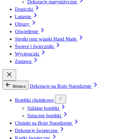
Dekoracje marynistyczne
Doniczki
Latarnie
Obrazy
Oświetlenie
Stroiki oraz wianki Hand Made
Świece i świeczniki
Wycieraczki
Zastawa
Dekoracje na Boże Narodzenie
Wstecz
Bombki choinkowe
Szklane bombki
Sztuczne bombki
Choinki na Boże Narodzenie
Dekoracje świąteczne
Kartki świąteczne