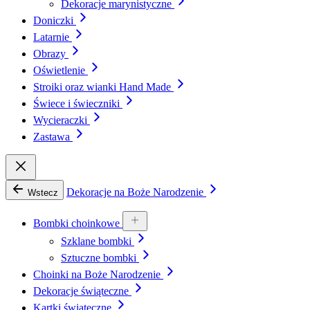
Dekoracje marynistyczne
Doniczki
Latarnie
Obrazy
Oświetlenie
Stroiki oraz wianki Hand Made
Świece i świeczniki
Wycieraczki
Zastawa
Dekoracje na Boże Narodzenie
Wstecz
Bombki choinkowe
Szklane bombki
Sztuczne bombki
Choinki na Boże Narodzenie
Dekoracje świąteczne
Kartki świąteczne