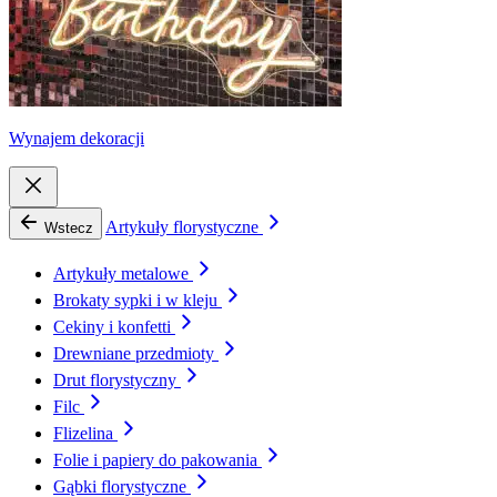
Wynajem dekoracji
Artykuły florystyczne
Wstecz
Artykuły metalowe
Brokaty sypki i w kleju
Cekiny i konfetti
Drewniane przedmioty
Drut florystyczny
Filc
Flizelina
Folie i papiery do pakowania
Gąbki florystyczne