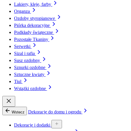
Lakiery, kleje, farby
Organza
Ozdoby styropianowe
Piórka dekoracyjne
Podkłady świąteczne
Pozostałe Tkaniny
Serwetki
Sizal i rafia
Susz ozdobny
Sznurki ozdobne
Sztuczne kwiaty
Tiul
Wstążki ozdobne
Dekoracje do domu i ogrodu
Wstecz
Dekoracje i dodatki