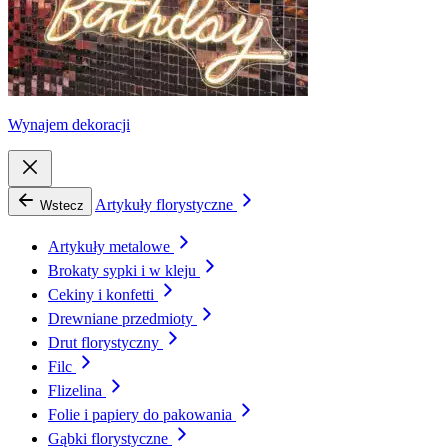
Wynajem dekoracji
Artykuły florystyczne
Wstecz
Artykuły metalowe
Brokaty sypki i w kleju
Cekiny i konfetti
Drewniane przedmioty
Drut florystyczny
Filc
Flizelina
Folie i papiery do pakowania
Gąbki florystyczne