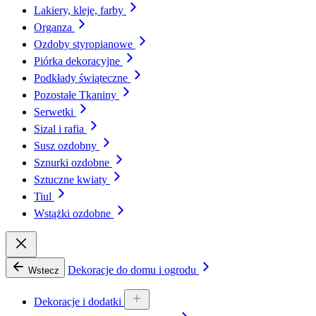
Lakiery, kleje, farby
Organza
Ozdoby styropianowe
Piórka dekoracyjne
Podkłady świąteczne
Pozostałe Tkaniny
Serwetki
Sizal i rafia
Susz ozdobny
Sznurki ozdobne
Sztuczne kwiaty
Tiul
Wstążki ozdobne
Dekoracje do domu i ogrodu
Wstecz
Dekoracje i dodatki